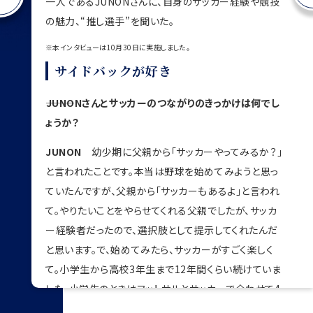
※インタビューは11月2日にオンラインで実
一人であるJUNONさんに、自身のサッカー経験や競技
た。
表）
対戦国コラム
JFA 国際試合 特設ページ 一覧｜大会・試合｜日本サッカー協会
の魅力、“推し選手”を聞いた。
※本インタビューは11月7日にオンラインで実施しました
アップデートが大切
―
は
5
た
F
し
2
0
月
ン
0
0
月
葉
ナ
スタッフ
スタッフ
細かい感覚はかなり変わっ
監督：ミヒャエル・ファイヒテンバイナー
※本インタビューは10月30日に実施しました。
チケットJFAで購入する
監督：森保一
――
在
ンS
の
え
サイドバックが好き
コーチ：名波浩
選手
す
コーチ：齊藤俊秀
GK
―――JUNONさんとサッカーのつながりのきっかけは何でし
過去のオフィシャルプログラムの購入
コーチ：前田遼一
ン
た
し
た
る
ん
戦
が
し
え
#18 チョウ・ジン・ピョー
ょうか？
フィジカルコーチ：松本良一
1994.02.01 シャン・ユナイテッド
GKコーチ：下田崇
#1 サン・サッ・ナイン
谷口
JUNON
幼少期に父親から「サッカーやってみるか？」
1998.09.04 ヤンゴン・ユナイテッド
テクニカルスタッフ：寺門大輔
と言われたことです。本当は野球を始めてみようと思っ
す
#23 ジン・ニー・ニー・アウン
テクニカルスタッフ：中下征樹
SAMURAI BLUE（日本代表）がFIFAワールド
2000.06.06 ダゴン・スター・ユナイテッド
ていたんですが、父親から「サッカーもあるよ」と言われ
テクニカルスタッフ：若林大智
アジア2次予選兼AFCアジアカップサウジアラ
JFA newsや国内大会プログラムの購入
悪
て。やりたいことをやらせてくれる父親でしたが、サッカ
2027予選の初戦で対戦するミャンマーは、10
森保
DF
ー経験者だったので、選択肢として提示してくれたんだ
選手
次予選でマカオを退けて勝ち上がってきた。
#5 ナンダ・チョウ
す
と思います。で、始めてみたら、サッカーがすごく楽しく
1996.09.03 シャン・ユナイテッド
GK
えた第1戦、前半はマカオの堅守に1点止まり
て。小学生から高校3年生まで12年間くらい続けていま
#1 前川黛也
#3 イェ・ミン・トゥー
後半のゴールラッシュで5－1と大勝。アウェ
1994.09.08 ヴィッセル神戸
1998.02.18 シャン・ユナイテッド
した。小学生のときはフットサルとサッカーで合わせて4
はスコアレスドローで終え、2次予選に駒を
JFA Passportのオススメ
す。
#12 大迫敬介
#2 エイン・ピョー・ウイン
クラブくらいを掛け持ちして、週6は練習していました。