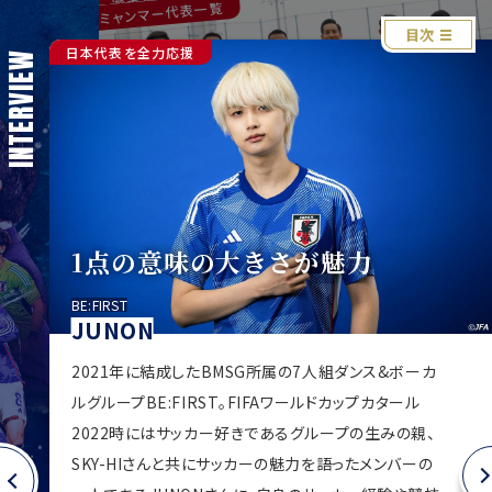
ミャンマー代表一覧
日本代表一覧
対戦国紹介
上田選手が3得点など
合宿写真
目次
試合写真
日本代表を全力応援
スタジアムガイド
JFAインフォメーション
PLAYERS
INTERVIEW
PHOTO
アジア予選初戦で
ミャンマー代表に快
Team Cam
JFAからのおしらせ
日本代表紹介
甘くない
厳しい戦いになる
合宿写真
最年長こそ一番必死に
SAMURAI BLUE（日本代表）監督
選手紹介
RESU
る
A
E
表
日
る
る
の
アルラヤンSC（カタール）
。
森保 一
3 前
5
1点の意味の大きさが魅力
プ2
ア
兼 AF
ア202
MURAI BLU
は、
続
へ
第
る
悟
ル
に
谷口 彰悟
2 
J
A
P
A
N
N
A
TI
O
N
A
L
T
E
A
ミャンマー連邦共和国
るFIF
選
FI
表
M
MYANMAR NATIONAL TEAM
ミャンマー代表
BE:FIRST
日本代表
面積：68万㎢（日本の約1.8倍）
1
日本代表
SAMURAI BLUE
JUNON
人口：5127万人（2019年、ミャンマー入国管
表
表
2021年に結成したBMSG所属の7人組ダンス&ボーカ
ミャンマーサッカー連盟
理・人口省発表）
S
MAP
SCHEDULE
EVENT
日本サッカー協会
ルグループBE:FIRST。FIFAワールドカップカタール
首都：ネピドー
ンS
言語：ミャンマー語（公用語）、シャン語、カレン
［観戦ルール/マナーはこちら］
設立：1947年
た
設立：1921年
2022時にはサッカー好きであるグループの生みの親、
FIFA加盟：1952年
今後の各男女代表チームの試合スケジュールは下記よりご覧くだ
FIFA加盟：1929年
語など
スタジアムMAP
SKY-HIさんと共にサッカーの魅力を語ったメンバーの
FIFAランキング：18位（2023年10月26日発
FIFAランキング：158位
さい。
出典：外務省ホームページ
（2023年10月26日発表）